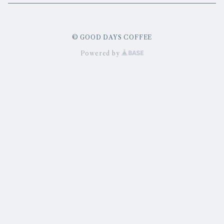
インドネシア
アフリカ
深煎り
© GOOD DAYS COFFEE
中国
エチオピア
南米
中深煎り
Powered by
ケニア
ブラジル
中米
中煎り
コロンビア
グァテマラ
ブレンド
浅煎り
ペルー
メキシコ
ニカラグア