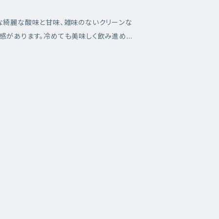
な綺麗な酸味と甘味、雑味のないクリーンな
感があります。冷めても美味しく飲み進めら
来ないバランスが取れたコーヒーです。 エ
almira プロセス：Fully Washed 品種：B
ica 標高：1,600m-1,850m フレーバー：Ora
T