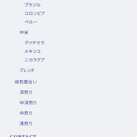
ブラジル
コロンビア
ペルー
中米
グァテマラ
メキシコ
ニカラグア
ブレンド
焙煎度合い
深煎り
中深煎り
中煎り
浅煎り