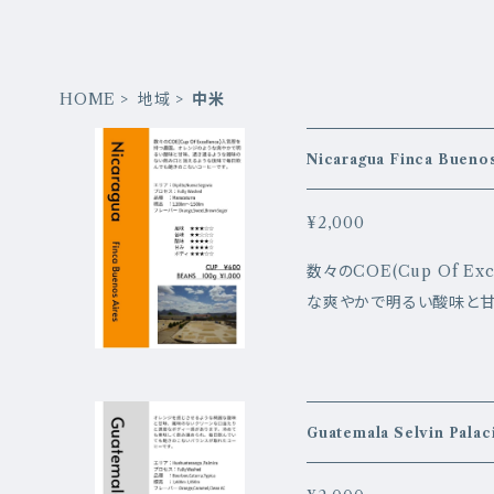
HOME
地域
中米
¥2,000
数々のCOE(Cup Of E
な爽やかで明るい酸味と甘
えるような後味で毎日飲んでも飽
pilto,Nueva,Segovia
ra 標高：1,200m〜1,500
ger
Guatemala Selv