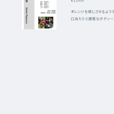
¥2,000
オレンジを感じさせるよう
口当たりと適度なボディー
れ、毎日飲んでいても飽きの
リア：Huehuetenango,P
ourbon,Caturra,Typ
nge,Caramel,Clean A