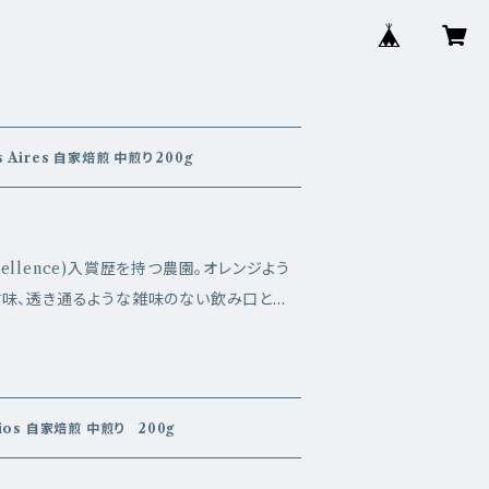
Nicaragua Finca Buenos Aires 自家焙煎 中煎り 200g
xcellence)入賞歴を持つ農園。オレンジよう
味、透き通るような雑味のない飲み口と消
きのこないコーヒーです。 エリア：Di
 プロセス：Fully Washed 品種：Maracatur
m フレーバー：Orange,Sweet,Brown Su
in Palacios 自家焙煎 中煎り 200g